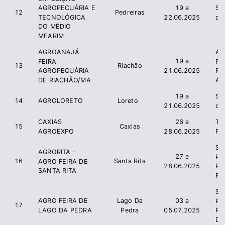
19 a
Si
AGROPECUÁRIA E
12
Pedreiras
22.06.2025
de
TECNOLÓGICA
DO MÉDIO
MEARIM
AGROANAJÁ -
As
19 a
FEIRA
Pr
13
Riachão
21.06.2025
AGROPECUÁRIA
R
DE RIACHÃO/MA
An
19 a
Si
14
AGROLORETO
Loreto
21.06.2025
de
CAXIAS
26 a
T
15
Caxias
AGROEXPO
28.06.2025
Pr
Si
AGRORITA -
27 e
Pr
16
Santa Rita
AGRO FEIRA DE
28.06.2025
Ru
SANTA RITA
Rit
Si
AGRO FEIRA DE
Lago Da
03 a
Pr
17
LAGO DA PEDRA
Pedra
05.07.2025
Ru
Da