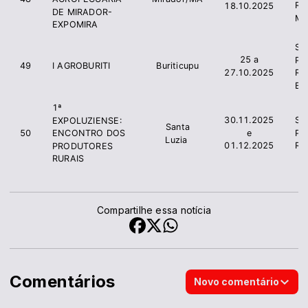
Ru
18.10.2025
DE MIRADOR-
Mi
EXPOMIRA
Si
25 a
Pr
49
I AGROBURITI
Buriticupu
27.10.2025
Ru
Bur
1ª
30.11.2025
Si
EXPOLUZIENSE:
Santa
e
Pr
50
ENCONTRO DOS
Luzia
01.12.2025
Ru
PRODUTORES
RURAIS
Compartilhe essa notícia
Comentários
Novo comentário