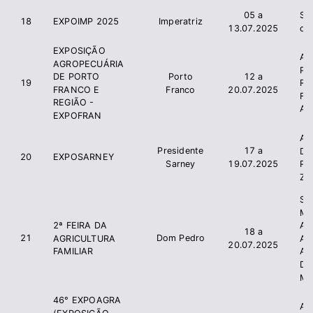
05 a
Si
18
EXPOIMP 2025
Imperatriz
13.07.2025
de
EXPOSIÇÃO
As
AGROPECUÁRIA
Pr
Porto
12 a
DE PORTO
19
Ru
Franco
20.07.2025
FRANCO E
F
REGIÃO -
AP
EXPOFRAN
As
Presidente
17 a
Do
20
EXPOSARNEY
Sarney
19.07.2025
Po
Ze
Sec
Mu
2ª FEIRA DA
Ag
18 a
21
Dom Pedro
AGRICULTURA
A
20.07.2025
FAMILIAR
Ab
De
Ma
46° EXPOAGRA
As
(EXPOSIÇÃO