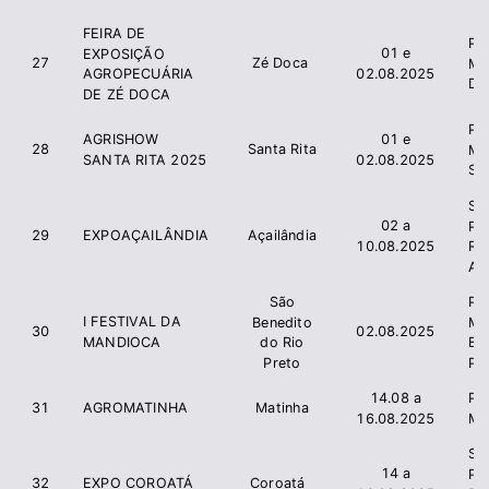
FEIRA DE
Pre
01 e
EXPOSIÇÃO
27
Zé Doca
Mu
02.08.2025
AGROPECUÁRIA
Do
DE ZÉ DOCA
Pre
AGRISHOW
01 e
28
Santa Rita
Mu
SANTA RITA 2025
02.08.2025
San
Si
02 a
Pr
29
EXPOAÇAILÂNDIA
Açailândia
10.08.2025
R
Aça
São
Pre
I FESTIVAL DA
Benedito
Mu
30
02.08.2025
MANDIOCA
do Rio
Be
Preto
Pr
14.08 a
Pr
31
AGROMATINHA
Matinha
16.08.2025
Ma
Si
14 a
Pr
32
EXPO COROATÁ
Coroatá