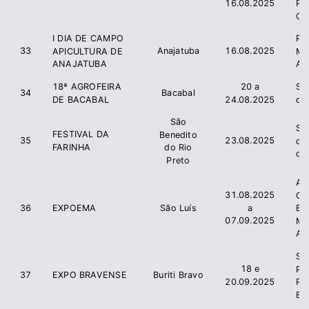
16.08.2025
R
Co
I DIA DE CAMPO
Pre
33
Anajatuba
16.08.2025
APICULTURA DE
Mu
ANAJATUBA
An
18ª AGROFEIRA
20 a
Si
34
Bacabal
DE BACABAL
24.08.2025
de
São
Si
FESTIVAL DA
Benedito
35
23.08.2025
de
FARINHA
do Rio
do
Preto
As
31.08.2025
Cr
a
36
EXPOEMA
São Luís
E
07.09.2025
Ma
AS
SI
18 e
PR
37
EXPO BRAVENSE
Buriti Bravo
20.09.2025
R
BU