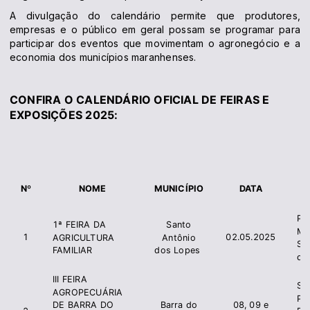
A divulgação do calendário permite que produtores,
empresas e o público em geral possam se programar para
participar dos eventos que movimentam o agronegócio e a
economia dos municípios maranhenses.
CONFIRA O CALENDÁRIO OFICIAL DE FEIRAS E
EXPOSIÇÕES 2025:
I
Nº
NOME
MUNICÍPIO
DATA
Pre
1ª FEIRA DA
Santo
Mu
1
02.05.2025
AGRICULTURA
Antônio
Sa
FAMILIAR
dos Lopes
do
III FEIRA
Si
AGROPECUÁRIA
Pr
Barra do
08, 09 e
DE BARRA DO