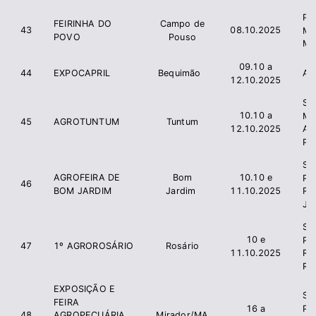
Pre
FEIRINHA DO
Campo de
43
08.10.2025
Mun
POVO
Pouso
Mi
09.10 a
44
EXPOCAPRIL
Bequimão
Ac
12.10.2025
Sec
10.10 a
Mu
45
AGROTUNTUM
Tuntum
12.10.2025
Agr
Pe
Si
AGROFEIRA DE
Bom
10.10 e
Pr
46
BOM JARDIM
Jardim
11.10.2025
Ru
Ja
Si
10 e
Pr
47
1º AGROROSÁRIO
Rosário
11.10.2025
Ru
Ro
EXPOSIÇÃO E
Si
FEIRA
Pr
16 a
48
Mirador/MA
AGROPECUÁRIA