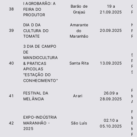
I AGROBARÃO: A
Barão de
19 a
CA
38
FEIRA DO
Grajaú
21.09.2025
PR
PRODUTOR
DIA D DA
Amarante
NA
39
20.09.2025
CULTURA DO
do
FE
TOMATE
Maranhão
RO
3 DIA DE CAMPO
DE
SI
MANDIOCULTURA
PR
40
Santa Rita
13.09.2025
& PRATICAS
RU
APICOLAS
SA
"ESTAÇÃO DO
CONHECIMENTO"
Pre
FESTIVAL DA
26.09 a
41
Arari
Mu
MELÂNCIA
28.09.2025
Ara
Fe
EXPO-INDÚSTRIA
In
02.10 a
MARANHÃO -
42
São Luís
Es
05.10.2025
2025
Ma
FI