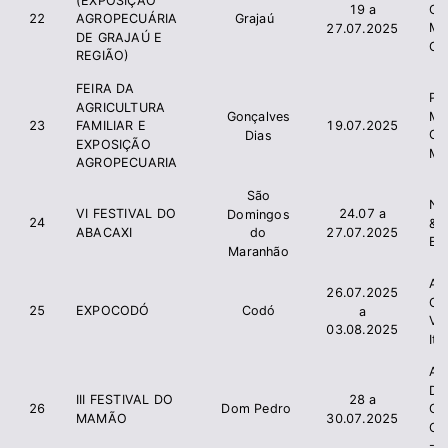
Cr
19 a
22
Grajaú
AGROPECUÁRIA
Mu
27.07.2025
DE GRAJAÚ E
Gr
REGIÃO)
FEIRA DA
Pre
AGRICULTURA
Mu
Gonçalves
23
19.07.2025
FAMILIAR E
Go
Dias
EXPOSIÇÃO
Ma
AGROPECUARIA
São
Na
VI FESTIVAL DO
24.07 a
Domingos
24
&
ABACAXI
27.07.2025
do
En
Maranhão
As
26.07.2025
Cr
25
EXPOCODÓ
Codó
a
V
03.08.2025
It
As
De
III FESTIVAL DO
28 a
26
Dom Pedro
Co
MAMÃO
30.07.2025
Ce
- 