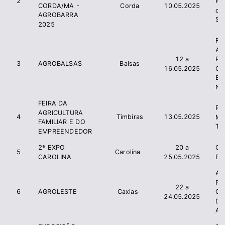
2
Ru
Corda
10.05.2025
CORDA/MA -
do
AGROBARRA
SI
2025
F
A
12 a
P
3
AGROBALSAS
Balsas
16.05.2025
C
Ex
No
FEIRA DA
Pre
AGRICULTURA
4
Timbiras
13.05.2025
Mu
FAMILIAR E DO
Ti
EMPREENDEDOR
2ª EXPO
20 a
Ca
5
Carolina
CAROLINA
25.05.2025
E 
As
Pr
22 a
6
AGROLESTE
Caxias
Gr
24.05.2025
Do
AP