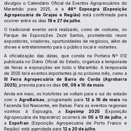
divulgou o Calendário Oficial de Eventos Agropecuários do
Maranhão para 2025, e a
46ª Expoagra (Exposição
Agropecuária de Grajaú e Região)
está confirmada para
ocorrer entre os dias
19 e 27 de julho
.
O tradicional evento será realizado, como de costume, no
Parque de Exposições Zezé Santos, prometendo reunir
expositores, criadores, oportunidades de negócios, além de
shows e entretenimento para o público local e visitantes.
A oficialização das datas, que consta na Portaria Nº 012
publicada no Diário Oficial do Estado, organiza a temporada
de feiras e exposições em todo o Maranhão. A temporada
de 2025 terá eventos importantes já no próximo mês, como a
III Feira Agropecuária de Barra do Corda (Agrobarra
2025)
, prevista para os dias
08, 09 e 10 de maio
.
Ainda em maio, os holofotes se voltam para o sul do estado
com o
AgroBalsas
, programado para
12 a 16 de maio
na
Fazenda Sol Nascente, em Balsas. Para os eventos regionais
vizinhos à Expoagra, a
Expoimp 2025
(Exposição
Agropecuária de Imperatriz) ocorrerá de
05 a 13 de julho
, e
a
Expofran
(Exposição Agropecuária de Porto Franco e
Região) está agendada para
12 a 20 de julho
.