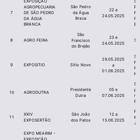
EXPOSIÇÃO
Si
São Pedro
AGROPECUARIA
Pr
22 a
da Água
7
DE SÃO PEDRO
Ru
24.05.2025
Braca
DA ÁGUA
Pe
BRANCA
Br
São
23 e
8
AGRO FEIRA
Si
Francisco
24.05.2025
do Brejão
SI
29.05.2025
PR
9
EXPOSITIO
Sítio Novo
a
RU
01.06.2025
N
Si
Presidente
05 e
pr
10
AGRODUTRA
Dutra
07.06.2025
r
Pr
Pre
XXIV
São João
12 a
11
Mu
EXPOSERTÃO
dos Patos
15.06.2025
Jo
EXPO MEARIM -
EXPOSIÇÃO