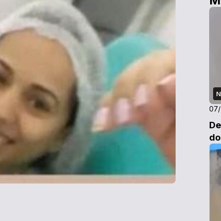
M
N
07
De
do