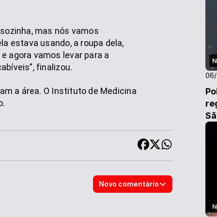
u sozinha, mas nós vamos
ela estava usando, a roupa dela,
 e agora vamos levar para a
N
bíveis”, finalizou.
06
aram a área. O Instituto de Medicina
Po
o.
re
Sã
Novo comentário
N