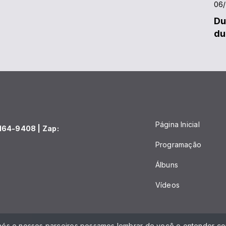
06
Du
du
Página Inicial
164-9408 | Zap:
Programação
Álbuns
Vídeos
 nós e nossos parceiros possamos lembrar de você e entender com