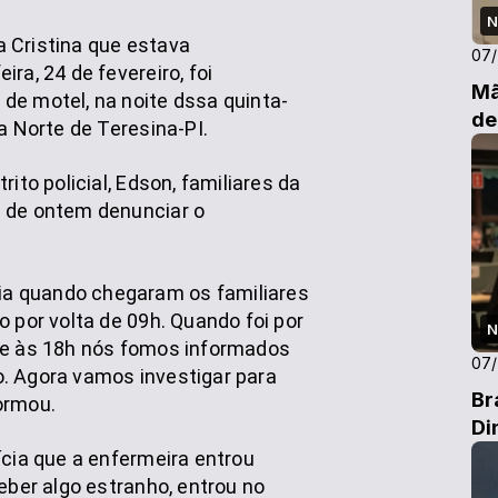
N
 Cristina que estava
07
ra, 24 de fevereiro, foi
Mã
de motel, na noite dssa quinta-
de
a Norte de Teresina-PI.
ito policial, Edson, familiares da
ã de ontem denunciar o
a quando chegaram os familiares
o por volta de 09h. Quando foi por
N
l e às 18h nós fomos informados
07
. Agora vamos investigar para
Br
ormou.
Di
ícia que a enfermeira entrou
eber algo estranho, entrou no