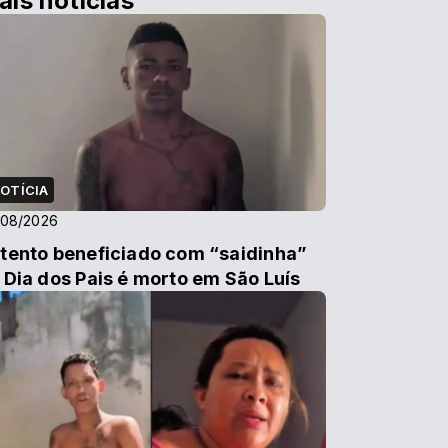
ais notícias
OTÍCIA
/08/2026
tento beneficiado com “saidinha”
 Dia dos Pais é morto em São Luís