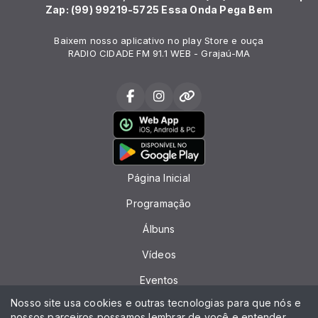
Zap: (99) 99219-5725 Essa Onda Pega Bem
Baixem nosso aplicativo no play Store e ouça
RADIO CIDADE FM 91.1 WEB - Grajaú-MA
Página Inicial
Programação
Álbuns
Vídeos
Eventos
Nosso site usa cookies e outras tecnologias para que nós e
Recados
nossos parceiros possamos lembrar de você e entender