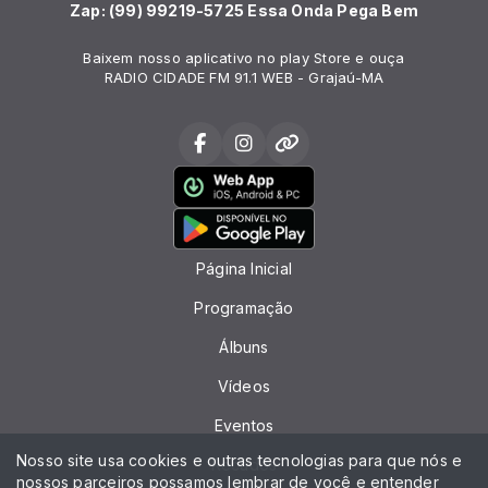
Zap: (99) 99219-5725 Essa Onda Pega Bem
Baixem nosso aplicativo no play Store e ouça
RADIO CIDADE FM 91.1 WEB - Grajaú-MA
Página Inicial
Programação
Álbuns
Vídeos
Eventos
Nosso site usa cookies e outras tecnologias para que nós e
Recados
nossos parceiros possamos lembrar de você e entender