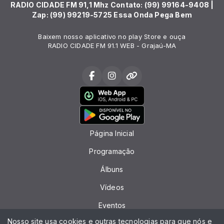
RADIO CIDADE FM 91,1 Mhz Contato: (99) 99164-9408 |
Zap: (99) 99219-5725 Essa Onda Pega Bem
Baixem nosso aplicativo no play Store e ouça
RADIO CIDADE FM 91.1 WEB - Grajaú-MA
Página Inicial
Programação
Álbuns
Vídeos
Eventos
Nosso site usa cookies e outras tecnologias para que nós e
Recados